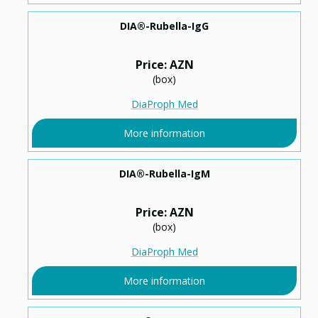
DIA®-Rubella-IgG
Price: AZN
(box)
DiaProph Med
More information
DIA®-Rubella-IgМ
Price: AZN
(box)
DiaProph Med
More information