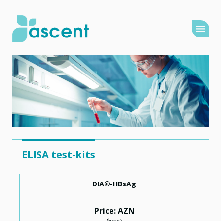
ELISA test-kits
DIA®-HBsAg
Price: AZN
(box)