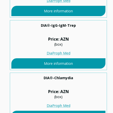
DiaProph Med
More information
DIA®-IgG-IgM-Trep
Price: AZN
(box)
DiaProph Med
More information
DIA®-Chlamydia
Price: AZN
(box)
DiaProph Med